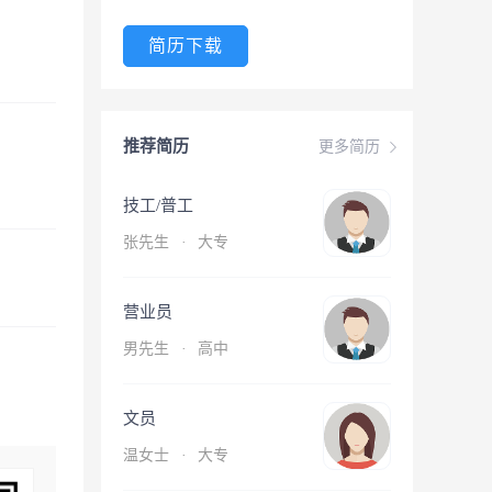
简历下载
推荐简历
更多简历
技工/普工
张先生
·
大专
营业员
男先生
·
高中
文员
温女士
·
大专