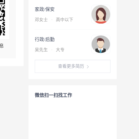
家政/保安
邓女士
·
高中以下
行政/后勤
息
吴先生
·
大专
查看更多简历
微信扫一扫找工作