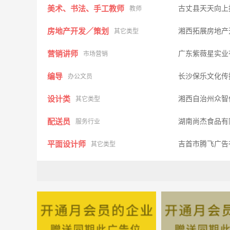
美术、书法、手工教师
古丈县天天向上
教师
房地产开发／策划
湘西拓展房地产
其它类型
营销讲师
广东紫薇星实业
市场营销
编导
长沙保乐文化传
办公文员
设计类
湘西自治州众智
其它类型
配送员
湖南尚杰食品有
服务行业
平面设计师
吉首市腾飞广告
其它类型
电脑库存管理员
湘西奔跑者文体
其它类型
文员
长城宽带湖南
办公文员
多媒体设计与制作
湘西奔跑者文体
其它类型