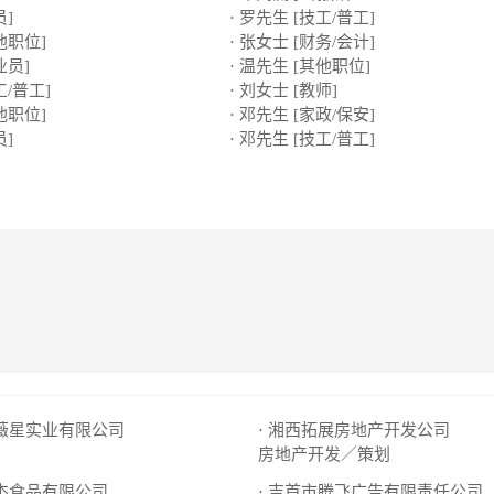
员]
· 罗先生 [技工/普工]
他职位]
· 张女士 [财务/会计]
业员]
· 温先生 [其他职位]
工/普工]
· 刘女士 [教师]
他职位]
· 邓先生 [家政/保安]
员]
· 邓先生 [技工/普工]
紫薇星实业有限公司
· 湘西拓展房地产开发公司
房地产开发／策划
尚杰食品有限公司
· 吉首市腾飞广告有限责任公司