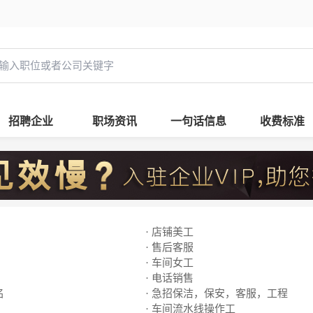
招聘企业
职场资讯
一句话信息
收费标准
· 店铺美工
· 售后客服
· 车间女工
· 电话销售
名
· 急招保洁，保安，客服，工程
· 车间流水线操作工