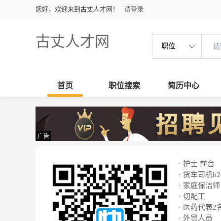
您好，欢迎来到古丈人才网！
请登录
古丈人才网
职位
首页
职位搜索
简历中心
广告
· 护士 前台
· 货车司机b2
· 家庭保洁师
· 切配工
· 医药代表2
· 外贸人员