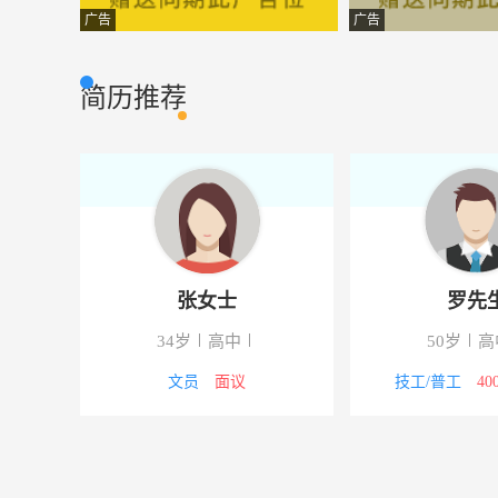
门店文员
长沙炬圣房地产
市场营销
广告
广告
客户经理
湖南华泰信息技
市场营销
简历推荐
硬件工程师
长沙双安信息科
市场营销
国企办公室文员资料员
中交第三航务工
市场营销
区域经理
湖南清源机电设
市场营销
大区经理
湖南清源机电设
市场营销
张女士
罗先
电商经理
湘西新金凤凰农
市场营销
34岁
高中
50岁
高
茶艺培训师
湘西新金凤凰农
市场营销
000元
文员
面议
技工/普工
40